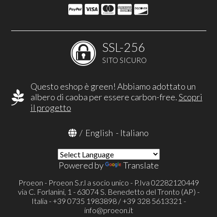
SSL-256
SITO SICURO
Questo eshop è green! Abbiamo adottato un
albero di caoba per essere carbon-free.
Scopri
il progetto
/
English
-
Italiano
Powered by
Translate
Proeon - Proeon S.r.l a socio unico - P.Iva 02282120449
via C. Forlanini, 1 - 63074 S. Benedetto del Tronto (AP) -
Italia - +39 0735 1983898 / +39 328 5613321 -
info@proeon.it