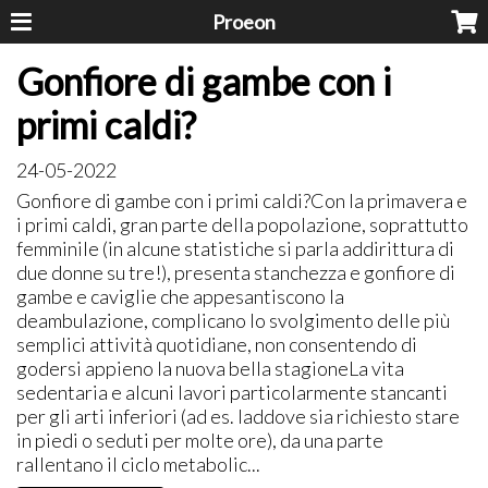
Proeon
Gonfiore di gambe con i
primi caldi?
24-05-2022
Gonfiore di gambe con i primi caldi?Con la primavera e
i primi caldi, gran parte della popolazione, soprattutto
femminile (in alcune statistiche si parla addirittura di
due donne su tre!), presenta stanchezza e gonfiore di
gambe e caviglie che appesantiscono la
deambulazione, complicano lo svolgimento delle più
semplici attività quotidiane, non consentendo di
godersi appieno la nuova bella stagioneLa vita
sedentaria e alcuni lavori particolarmente stancanti
per gli arti inferiori (ad es. laddove sia richiesto stare
in piedi o seduti per molte ore), da una parte
rallentano il ciclo metabolic...