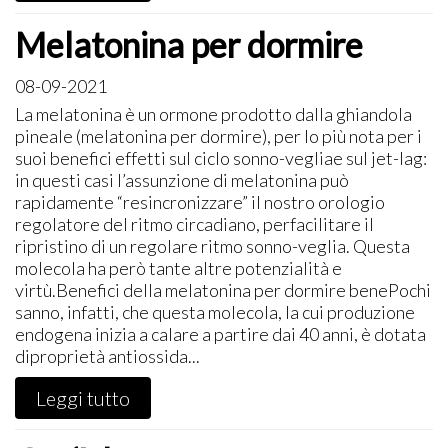
Melatonina per dormire
08-09-2021
​La melatonina è un ormone prodotto dalla ghiandola
pineale (melatonina per dormire), per lo più nota per i
suoi benefici effetti sul ciclo sonno-vegliae sul jet-lag:
in questi casi l’assunzione di melatonina può
rapidamente “resincronizzare” il nostro orologio
regolatore del ritmo circadiano, perfacilitare il
ripristino di un regolare ritmo sonno-veglia. Questa
molecola ha però tante altre potenzialità e
virtù.Benefici della melatonina per dormire benePochi
sanno, infatti, che questa molecola, la cui produzione
endogena inizia a calare a partire dai 40 anni, è dotata
diproprietà antiossida...
Leggi tutto