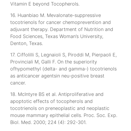
Vitamin E beyond Tocopherols.
16. Huanbiao M. Mevalonate-suppressive
tocotrienols for cancer chemoprevention and
adjuvant therapy. Department of Nutrition and
Food Sciences, Texas Woman’s University,
Denton, Texas.
17. Ciffolilli S, Legnaioli S, Piroddi M, Pierpaoli E,
Provinciali M, Galli F. On the superiority
ofhypomethyl (delta- and gamma-) tocotrienols
as anticancer agentsin neu-positive breast
cancer.
18. McIntyre BS et al. Antiproliferative and
apoptotic effects of tocopherols and
tocotrienols on preneoplastic and neoplastic
mouse mammary epithelial cells. Proc. Soc. Exp.
Biol. Med. 2000; 224 (4): 292-301.