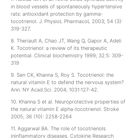
in blood vessels of spontaneously hypertensive
rats: antioxidant protection by gamma-
tocotrienol. J. PhysioL PharmacoL 2003; 54 (3):
319-327.
8. Theriault A, Chao JT, Wang Q, Gapor A, Adeli
K. Tocotrienol: a review of its therapeutic
potential. Clinical biochemistry 1999; 32.5: 309-
319
9. Sen CK, Khanna S, Roy S. Tocotrienol: the
natural vitamin E to defend the nervous system?
Ann. NY Acad.Sci. 2004; 1031:127-42.
10. Khanna S et al. Neuroprotective properties of
the natural vitamin E alpha-tocotrienol. Stroke
2005; 36 (10): 2258-2264
11. Aggarwal BA. The role of tocotrienols
ininflammatory diseases. Cytokine Research