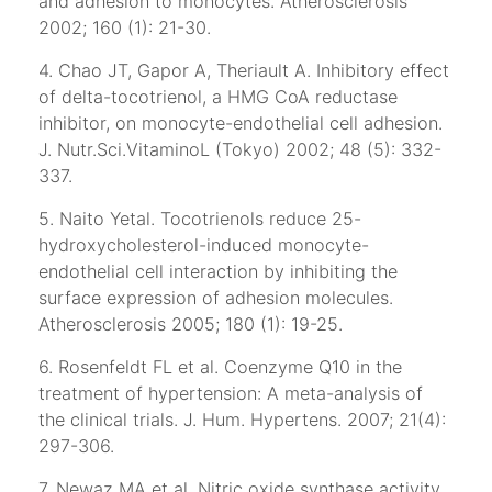
and adhesion to monocytes. Atherosclerosis
2002; 160 (1): 21-30.
4. Chao JT, Gapor A, Theriault A. Inhibitory effect
of delta-tocotrienol, a HMG CoA reductase
inhibitor, on monocyte-endothelial cell adhesion.
J. Nutr.Sci.VitaminoL (Tokyo) 2002; 48 (5): 332-
337.
5. Naito Yetal. Tocotrienols reduce 25-
hydroxycholesterol-induced monocyte-
endothelial cell interaction by inhibiting the
surface expression of adhesion molecules.
Atherosclerosis 2005; 180 (1): 19-25.
6. Rosenfeldt FL et al. Coenzyme Q10 in the
treatment of hypertension: A meta-analysis of
the clinical trials. J. Hum. Hypertens. 2007; 21(4):
297-306.
7. Newaz MA et al. Nitric oxide synthase activity