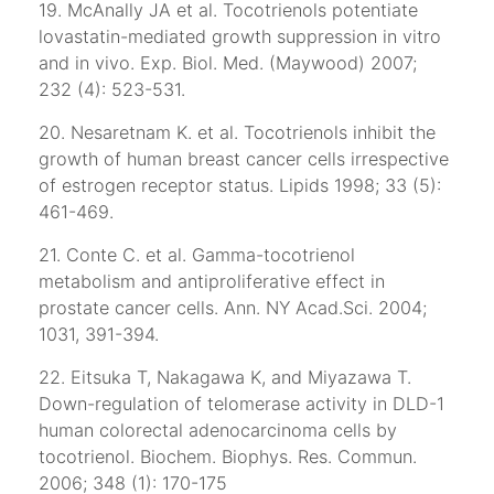
19. McAnally JA et al. Tocotrienols potentiate
lovastatin-mediated growth suppression in vitro
and in vivo. Exp. Biol. Med. (Maywood) 2007;
232 (4): 523-531.
20. Nesaretnam K. et al. Tocotrienols inhibit the
growth of human breast cancer cells irrespective
of estrogen receptor status. Lipids 1998; 33 (5):
461-469.
21. Conte C. et al. Gamma-tocotrienol
metabolism and antiproliferative effect in
prostate cancer cells. Ann. NY Acad.Sci. 2004;
1031, 391-394.
22. Eitsuka T, Nakagawa K, and Miyazawa T.
Down-regulation of telomerase activity in DLD-1
human colorectal adenocarcinoma cells by
tocotrienol. Biochem. Biophys. Res. Commun.
2006; 348 (1): 170-175