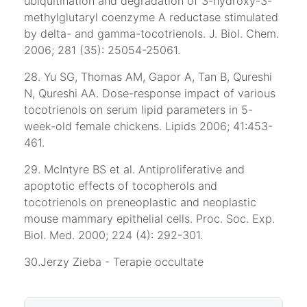
ubiquitination and degradation of 3-hydroxy-3-
methylglutaryl coenzyme A reductase stimulated
by delta- and gamma-tocotrienols. J. Biol. Chem.
2006; 281 (35): 25054-25061.
28. Yu SG, Thomas AM, Gapor A, Tan B, Qureshi
N, Qureshi AA. Dose-response impact of various
tocotrienols on serum lipid parameters in 5-
week-old female chickens. Lipids 2006; 41:453-
461.
29. McIntyre BS et al. Antiproliferative and
apoptotic effects of tocopherols and
tocotrienols on preneoplastic and neoplastic
mouse mammary epithelial cells. Proc. Soc. Exp.
Biol. Med. 2000; 224 (4): 292-301.
30.Jerzy Zieba - Terapie occultate