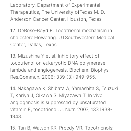
Laboratory, Department of Experimental
Therapeutics, The University ofTexas M. D.
Anderson Cancer Center, Houston, Texas.
12. DeBose-Boyd R. Tocotrienol mechanism in
cholesterol-lowering. UTSouthwestern Medical
Center, Dallas, Texas.
13. Mizushina Y et al. Inhibitory effect of
tocotrienol on eukaryotic DNA polymerase
lambda and angiogenesis. Biochem. Biophys.
Res.Commun. 2006; 339 (3): 949-955.
14. Nakagawa K, Shibata A, Yamashita S, Tsuzuki
T, Kariya J, Oikawa S, Miyazawa T. In vivo
angiogenesis is suppressed by unsaturated
vitamin E, tocotrienol. J. Nutr. 2007; 137:1938-
1943.
15. Tan B, Watson RR, Preedy VR. Tocotrienols: