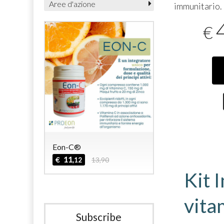
Aree d'azione
immunitario. 
€
Eon-C®
Eon-Dren®
11
17
€
13,90
€
21,90
,12
,52
Kit 
vita
Subscribe