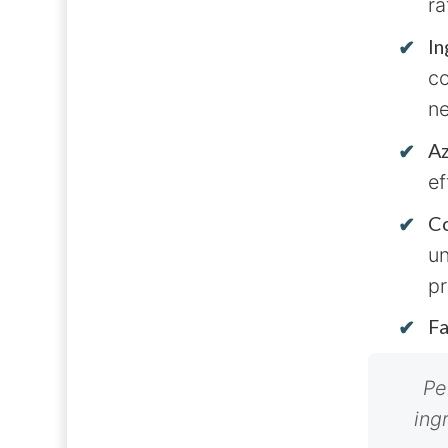
ra
In
co
ne
Az
ef
Co
un
pr
Fa
Pe
ing