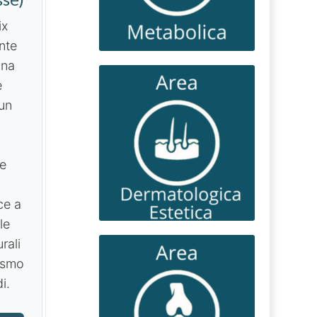
ix
nte
ina
e
un
le
ce a
le
rali
ismo
i.