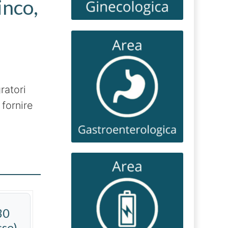
inco,
ratori
 fornire
30
se)