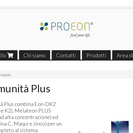
ello
Chi siamo
Contatti
Prodotti
Area di
Proeon
munità Plus
ità Plus combina Eon-DK2
 e K2), Melateon
PLUS
ad alta concentrazione) ed
ina C, Maqui e zinco) per un
pleto al sistema