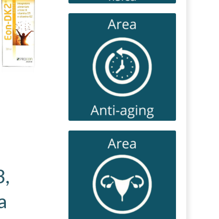
Gliqunac®
Maqui 500®
21
18
€
,90
€
22,90
,32
3,
a