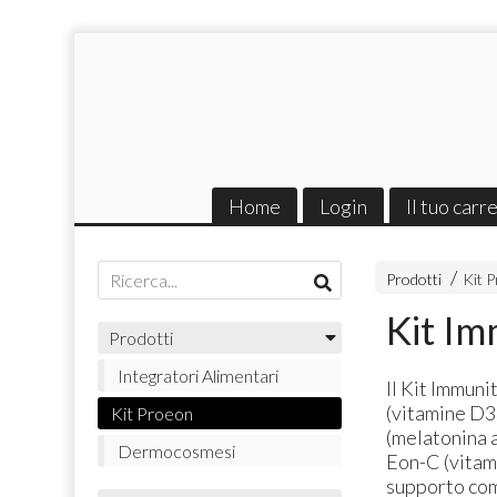
Home
Login
Il tuo carr
Prodotti
Kit 
Kit Im
Prodotti
Integratori Alimentari
Il Kit Immun
(vitamine D3
Kit Proeon
(melatonina 
Dermocosmesi
Eon-C (vitam
supporto com