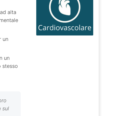
ad alta
amentale
r un
n un
o stesso
oro
 sul