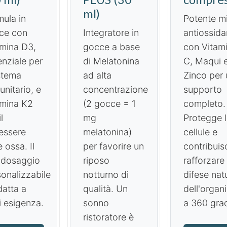
ml)
ula in
Potente m
ce con
Integratore in
antiossida
amina D3,
gocce a base
con Vitam
nziale per
di Melatonina
C, Maqui 
istema
ad alta
Zinco per 
nitario, e
concentrazione
supporto
amina K2
(2 gocce = 1
completo.
l
mg
Protegge 
essere
melatonina)
cellule e
e ossa. Il
per favorire un
contribuis
 dosaggio
riposo
rafforzare 
onalizzabile
notturno di
difese natu
datta a
qualità. Un
dell'organ
i esigenza.
sonno
a 360 grad
ristoratore è