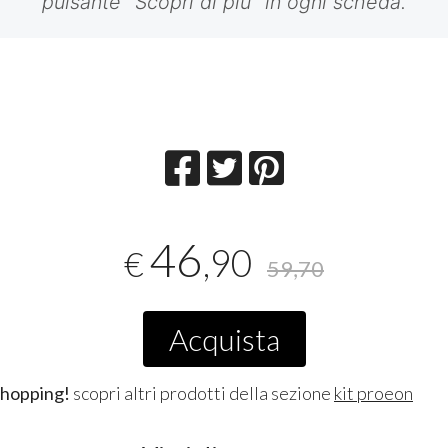
pulsante "Scopri di più" in ogni scheda.
46
,90
€
59,70
Acquista
shopping!
scopri altri prodotti della sezione
kit proeon