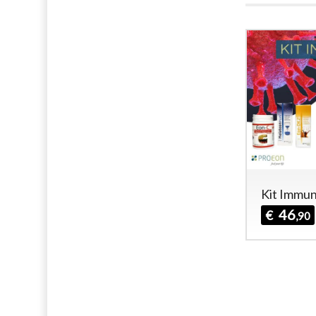
Kit Immun
46
€
,90