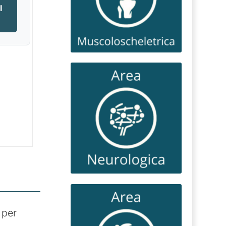
I
 per