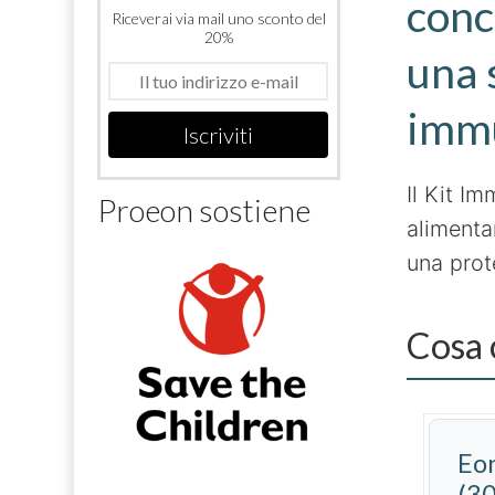
conc
Riceverai via mail uno sconto del
20%
una 
immu
Iscriviti
Il Kit I
Proeon sostiene
alimentar
una prot
Cosa c
Eo
(30