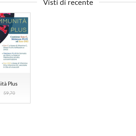
Visti di recente
ità Plus
59,70