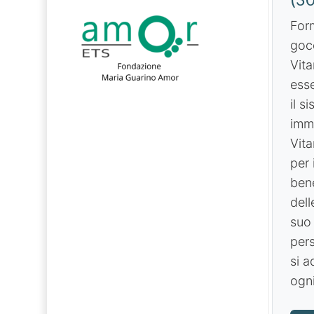
Form
goc
Vit
esse
il s
immu
Vit
per i
ben
dell
suo
pers
si a
ogn