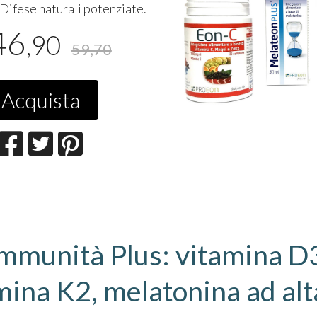
Difese naturali potenziate.
46
,90
59,70
Acquista
Eon-DK2®
Eonskin®
23
27
€
€
,90
,90
Immunità Plus: vitamina D
mina K2, melatonina ad alt