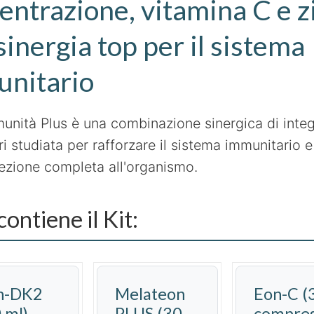
entrazione, vitamina C e z
sinergia top per il sistema
nitario
mmunità Plus è una combinazione sinergica di integ
i studiata per rafforzare il sistema immunitario e
ezione completa all'organismo.
ontiene il Kit:
n-DK2
Melateon
Eon-C (
 ml)
PLUS (30
compres