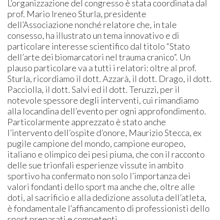
L’organizzazione del congresso è stata coordinata dal
prof. Mario Ireneo Sturla, presidente
dell’Associazione nonché relatore che, in tale
consesso, ha illustrato un tema innovativo e di
particolare interesse scientifico dal titolo “Stato
dell’arte dei biomarcatori nel trauma cranico”. Un
plauso particolare va a tutti i relatori: oltre al prof.
Sturla, ricordiamo il dott. Azzarà, il dott. Drago, il dott.
Pacciolla, il dott. Salvi ed il dott. Teruzzi, per il
notevole spessore degli interventi, cui rimandiamo
alla locandina dell’evento per ogni approfondimento.
Particolarmente apprezzato è stato anche
l’intervento dell’ospite d’onore, Maurizio Stecca, ex
pugile campione del mondo, campione europeo,
italiano e olimpico dei pesi piuma, che con il racconto
delle sue trionfali esperienze vissute in ambito
sportivo ha confermato non solo l’importanza dei
valori fondanti dello sport ma anche che, oltre alle
doti, al sacrificio e alla dedizione assoluta dell’atleta,
è fondamentale l’affiancamento di professionisti dello
sport preparati e competenti.